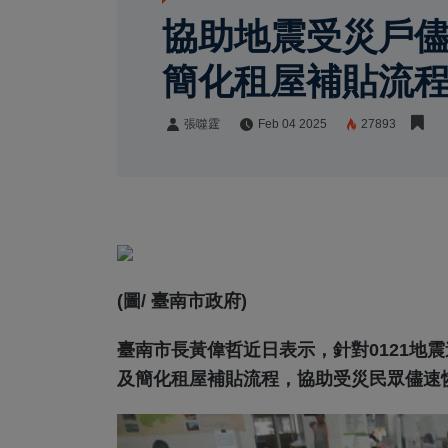
協助地震受災戶
簡化租屋補貼流
張噬霆
Feb 04 2025
27893
張噬霆
Share:
(圖/ 臺南市政府)
臺南市長黃偉哲近日表示，針對0121地
及簡化租屋補貼流程，協助受災民眾儘速