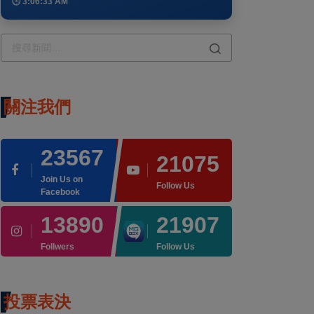
🕒 3:06:33 AM
關注我們
23567
21075
Join Us on
Follow Us
Facebook
13890
21907
Follwers
Follow Us
投票表決