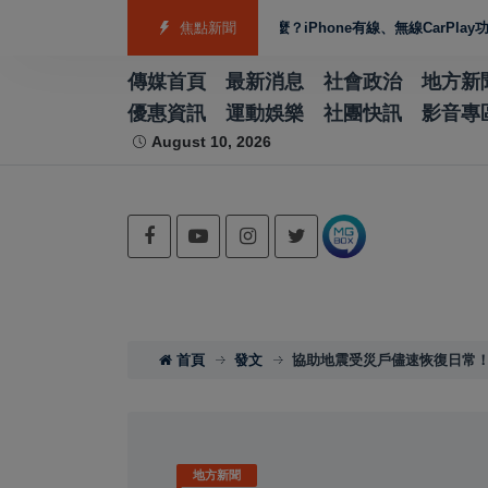
獲佳作
Apple CarPlay是什麼？iPhone有線、無線CarPlay功能一次看 Ca
焦點新聞
傳媒首頁
最新消息
社會政治
地方新
優惠資訊
運動娛樂
社團快訊
影音專
August 10, 2026
首頁
發文
協助地震受災戶儘速恢復日常
地方新聞