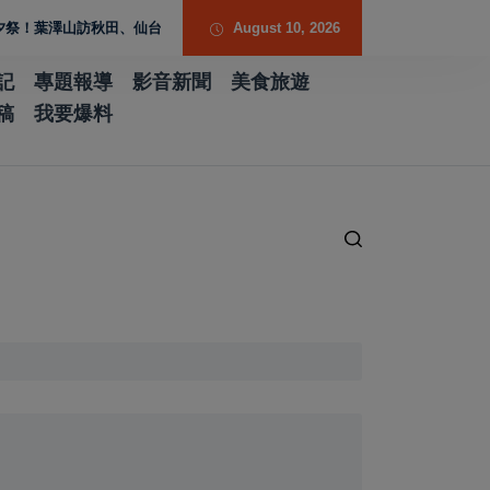
秋田、仙台 深化台日城市交流
《阿拉伯時光》登台南市圖登場 黃偉哲打造
August 10, 2026
記
專題報導
影音新聞
美食旅遊
稿
我要爆料