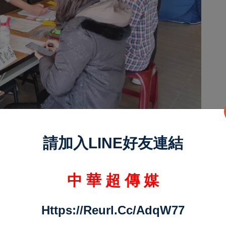
請加入LINE好友連結
單的危險建築物進行快速損壞評估，爭取復建時
中 華 超 傳 媒
方式進行簡化，確保受災民眾能夠迅速獲得協助。
認定，簡化申請程序，以便民為主。
Https://reurl.cc/adqW77