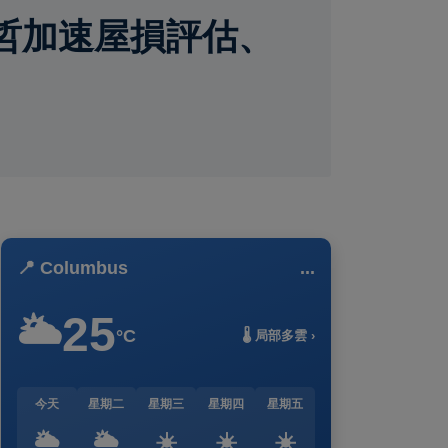
哲加速屋損評估、
📍 Columbus
...
25
🌥️
°C
🌡️ 局部多雲 ›
今天
星期二
星期三
星期四
星期五
🌥️
🌥️
☀️
☀️
☀️