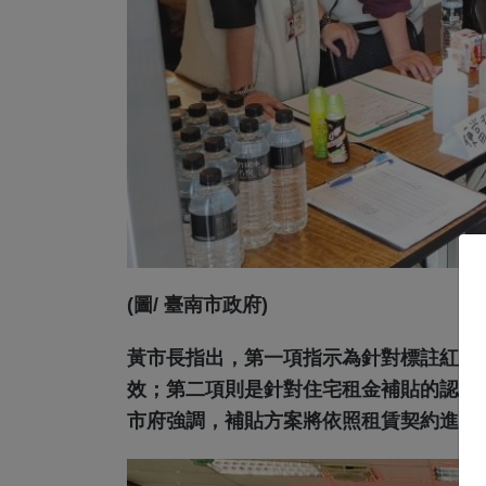
(圖/ 臺南市政府)
黃市長指出，第一項指示為針對標註紅黃
效；第二項則是針對住宅租金補貼的認定
市府強調，補貼方案將依照租賃契約進行