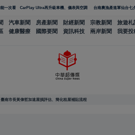
rPlay Ultra再升級車機、儀表與空調
台南農漁產進軍仙台七夕祭！葉澤山訪
聞
汽車新聞
房產新聞
財經新聞
宗教新聞
旅遊札
區
健康醫療
國際要聞
資訊科技
兩岸新聞
我要投
！臺南市長黃偉哲加速屋損評估、簡化租屋補貼流程