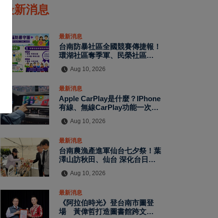
最新消息
最新消息
台南防暴社區全國競賽傳捷報！
環湖社區奪季軍、民榮社區獲佳
作
Aug 10, 2026
最新消息
Apple CarPlay是什麼？iPhone
有線、無線CarPlay功能一次
看 CarPlay Ultra再升級車
Aug 10, 2026
機、儀表與空調
最新消息
台南農漁產進軍仙台七夕祭！葉
澤山訪秋田、仙台 深化台日城
市交流
Aug 10, 2026
最新消息
《阿拉伯時光》登台南市圖登
場 黃偉哲打造圖書館跨文化展