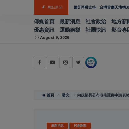
道展現青年競技實力
日本熊本強震賑災再獲支持 台灣首廟天壇捐300萬元善
焦點新聞
傳媒首頁
最新消息
社會政治
地方新
優惠資訊
運動娛樂
社團快訊
影音專
August 9, 2026
首頁
發文
內政部長公布老宅延壽申請表
最新消息
房產新聞