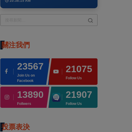
🕒 10:38:15 AM
關注我們
23567
21075
Join Us on
Follow Us
Facebook
13890
21907
Follwers
Follow Us
投票表決