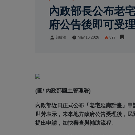
內政部長公布老
府公告後即可受
郭紋雅
May 16 2026
897
郭紋雅
Share:
(圖/ 內政部國土管理署)
內政部近日正式公布「老宅延壽計畫」申
世芳表示，未來地方政府公告受理後，民
提出申請，加快審查與補助流程。