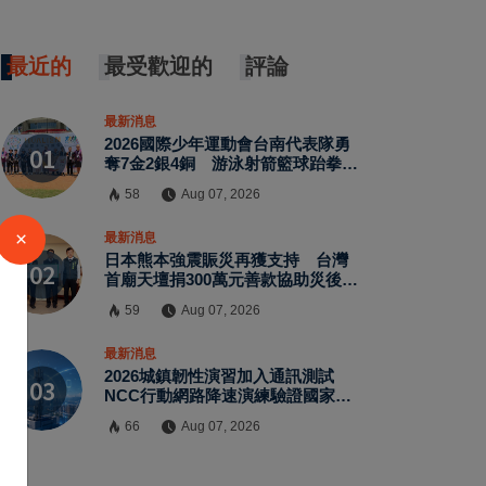
最近的
最受歡迎的
評論
最新消息
2026國際少年運動會台南代表隊勇
奪7金2銀4銅 游泳射箭籃球跆拳道
展現青年競技實力
58
Aug 07, 2026
×
最新消息
日本熊本強震賑災再獲支持 台灣
首廟天壇捐300萬元善款協助災後復
原
59
Aug 07, 2026
最新消息
2026城鎮韌性演習加入通訊測試
NCC行動網路降速演練驗證國家通
訊防護能力
66
Aug 07, 2026