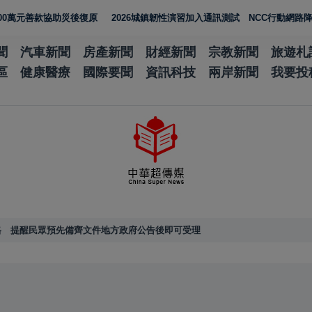
款協助災後復原
2026城鎮韌性演習加入通訊測試 NCC行動網路降速演練
聞
汽車新聞
房產新聞
財經新聞
宗教新聞
旅遊札
區
健康醫療
國際要聞
資訊科技
兩岸新聞
我要投
格 提醒民眾預先備齊文件地方政府公告後即可受理