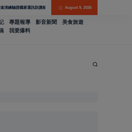
驗證國家通訊防護能力
台南水土保持服務團提升專業能力 導入無人機UAV技
August 9, 2026
記
專題報導
影音新聞
美食旅遊
稿
我要爆料