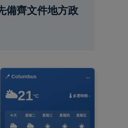
先備齊文件地方政
📍 Columbus
...
21
🌥️
°C
🌡️ 多雲時晴 ›
今天
星期二
星期三
星期四
星期五
🌥️
🌥️
☀️
☀️
☀️