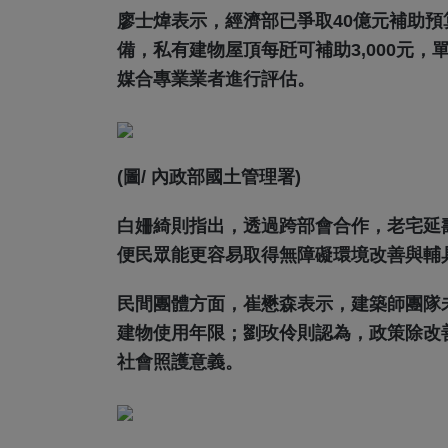
廖士煒表示，經濟部已爭取40億元補助預算
備，私有建物屋頂每瓩可補助3,000元
媒合專業業者進行評估。
(圖/ 內政部國土管理署)
白姍綺則指出，透過跨部會合作，老宅延
便民眾能更容易取得無障礙環境改善與輔
民間團體方面，崔懋森表示，建築師團隊
建物使用年限；劉玫伶則認為，政策除改
社會照護意義。