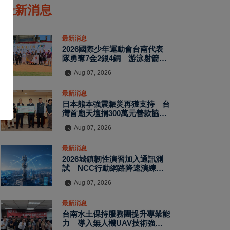
最新消息
最新消息
2026國際少年運動會台南代表
隊勇奪7金2銀4銅 游泳射箭籃
球跆拳道展現青年競技實力
Aug 07, 2026
最新消息
日本熊本強震賑災再獲支持 台
灣首廟天壇捐300萬元善款協助
災後復原
Aug 07, 2026
最新消息
2026城鎮韌性演習加入通訊測
試 NCC行動網路降速演練驗
證國家通訊防護能力
Aug 07, 2026
最新消息
台南水土保持服務團提升專業能
力 導入無人機UAV技術強化