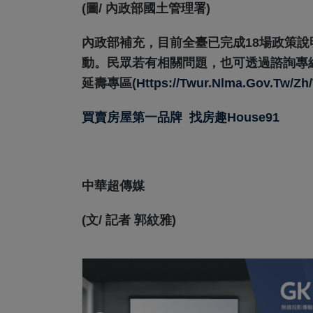
(圖/ 內政部國土管理署)
內政部補充，目前全臺已完成18場政策
動。民眾若有相關問題，也可透過諮詢專線（0
延壽專區(
Https://twur.nlma.gov.tw/zh
買賣房屋第一品牌
找房趣House91
中華超傳媒
(文/ 記者 郭紋雅)