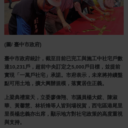
(圖/ 臺中市政府)
臺中市政府統計，截至目前已完工與施工中社宅戶數
達10,231戶，超前中央訂定之5,000戶目標，並提前
實現「一萬戶社宅」承諾。市府表示，未來將持續盤
點可用土地，擴大興辦規模，落實居住正義。
上梁典禮當天，立委廖偉翔、市議員楊大鋐、陳淑
華、黃馨慧、林祈烽等人皆到場祝賀，西屯區港尾里
里長楊忠義亦出席，顯示地方對社宅政策的高度重視
與支持。