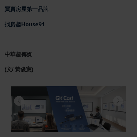
買賣房屋第一品牌
找房趣House91
中華超傳媒
(文/ 黃俊憲)