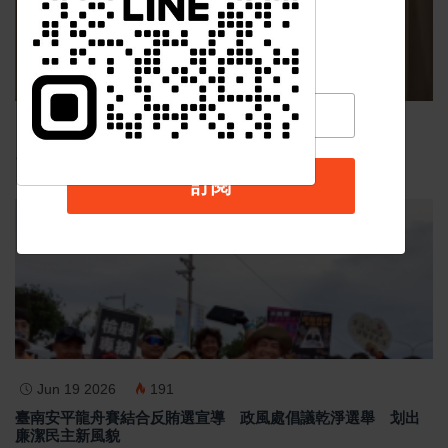
Nov 19 2025
1048
台中個人燒肉！自己做烤串丼！好吃又好玩！
訂閱
最新消息
Jun 19 2026
191
臺南安平龍舟賽結合反賄選宣導 政風處倡議乾淨選舉 划出
廉潔民主新風貌