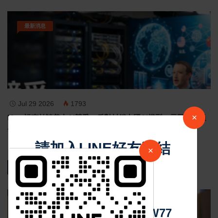
最新消息
Jul 29 2026
1793
×
Meta祖克柏談美中AI競爭 反對封鎖中國AI模型 示警美國過
度監管恐削弱競爭力
請加入LINE好友連結
×
熱門新聞
中 華 超 傳 媒
影音新聞
Https://reurl.cc/adqW77