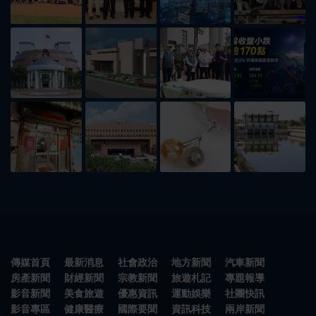
傳媒首頁
最新消息
社會政治
地方新聞
汽車新聞
房產新聞
財經新聞
宗教新聞
旅遊札記
專題報導
影音新聞
美食旅遊
優惠資訊
運動娛樂
社團快訊
影音專區
健康醫療
國際要聞
資訊科技
兩岸新聞