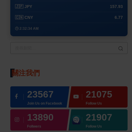
🇯🇵 JPY
157.93
🇨🇳 CNY
6.77
🕒 2:32:34 AM
關注我們
23567
21075
Join Us on Facebook
Follow Us
13890
21907
Follwers
Follow Us