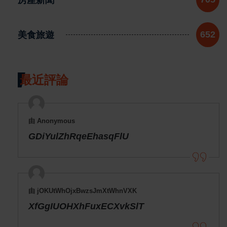
美食旅遊
652
最近評論
由 Anonymous
GDiYulZhRqeEhasqFlU
由 jOKUtWhOjxBwzsJmXtWhnVXK
XfGgIUOHXhFuxECXvkSlT