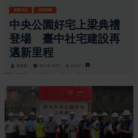
最新消息
房產新聞
中央公園好宅上梁典禮
登場 臺中社宅建設再
邁新里程
張噬霆
Jun 28 2025
19107
張噬霆
Share: