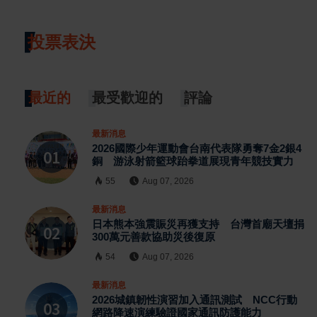
投票表決
最近的
最受歡迎的
評論
最新消息
2026國際少年運動會台南代表隊勇奪7金2銀4
銅 游泳射箭籃球跆拳道展現青年競技實力
55
Aug 07, 2026
最新消息
日本熊本強震賑災再獲支持 台灣首廟天壇捐
300萬元善款協助災後復原
54
Aug 07, 2026
最新消息
2026城鎮韌性演習加入通訊測試 NCC行動
網路降速演練驗證國家通訊防護能力