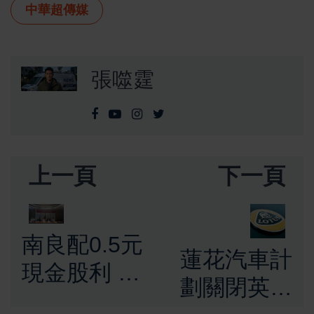
中華超傳媒
張噬霆
上一頁
下一頁
南良配0.5元
蓮花汽車計
現金股利 啟
劃關閉英國
動AI元年