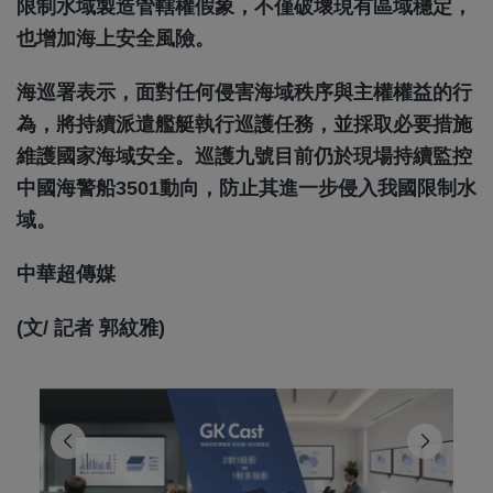
限制水域製造管轄權假象，不僅破壞現有區域穩定，
也增加海上安全風險。
海巡署表示，面對任何侵害海域秩序與主權權益的行
為，將持續派遣艦艇執行巡護任務，並採取必要措施
維護國家海域安全。巡護九號目前仍於現場持續監控
中國海警船3501動向，防止其進一步侵入我國限制水
域。
中華超傳媒
(文/ 記者 郭紋雅)