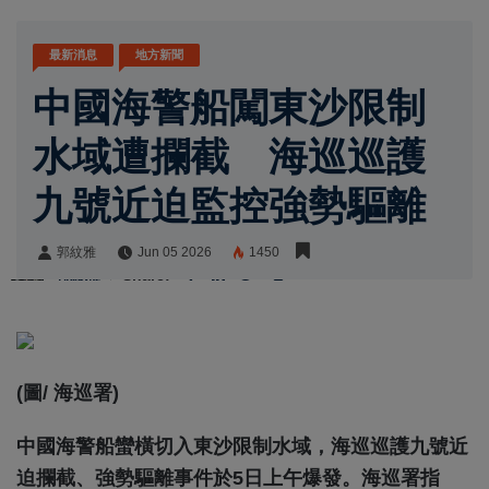
最新消息
地方新聞
中國海警船闖東沙限制
水域遭攔截 海巡巡護
九號近迫監控強勢驅離
郭紋雅
Jun 05 2026
1450
郭紋雅
Share:
(圖/ 海巡署)
中國海警船蠻橫切入東沙限制水域，海巡巡護九號近
迫攔截、強勢驅離事件於5日上午爆發。海巡署指