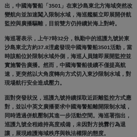
出，中國海警船「3501」在東沙島東北方海域突然改
變航向並加速闖入限制水域，海巡艦艇立即展開併航
監控與廣播驅離，目前雙方仍持續於海上對峙。
海巡署表示，上午7時32分，執勤中的巡護九號於東
沙島東北方約37.8浬處發現中國海警船3501活動，當
時該船位於限制水域外側，海巡人員隨即展開監控並
實施警告廣播。然而，中國海警船後續不僅提高航
速，更突然以大角度轉向方式切入東沙限制水域，對
現場航行安全造成壓力。
面對突發狀況，巡護九號持續採取近距離監控方式應
對，並以中英文廣播要求中國海警船離開限制水域，
同時透過併航壓制其進一步活動空間。海巡署指出，
巡護九號全程維持高度戒備，未因對方挑釁行為退
讓，展現維護海域秩序與執法權限的態度。