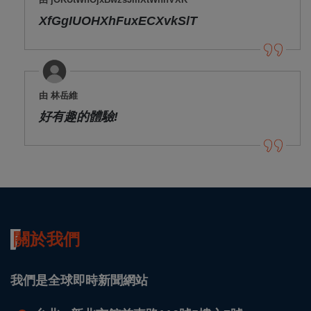
XfGgIUOHXhFuxECXvkSlT
由 林岳維
好有趣的體驗!
關於我們
我們是全球即時新聞網站