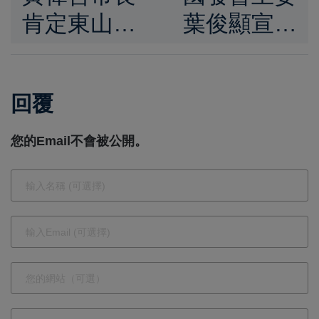
肯定東山咖
葉俊顯宣布
啡產業升
加碼5千萬
級 115年
歐元 臺捷
回覆
臺南精品咖
關係再升
啡評鑑參賽
級 國發會
您的Email不會被公開。
件數創歷史
擴大中東歐
新高
投資基金布
局捷克