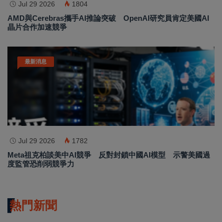
Jul 29 2026
1804
AMD與Cerebras攜手AI推論突破 OpenAI研究員肯定美國AI
晶片合作加速競爭
最新消息
Jul 29 2026
1782
Meta祖克柏談美中AI競爭 反對封鎖中國AI模型 示警美國過
度監管恐削弱競爭力
熱門新聞