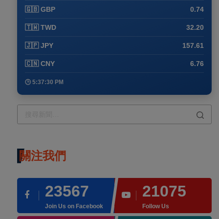
🇬🇧 GBP
0.74
🇹🇼 TWD
32.20
🇯🇵 JPY
157.61
🇨🇳 CNY
6.76
🕒 5:37:30 PM
關注我們
23567
21075
Join Us on Facebook
Follow Us