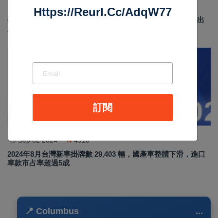
Jun 19 2026
184
Https://reurl.cc/adqW77
臺南安平龍舟賽結合反賄選宣導 政風處倡議乾淨選舉 划出
廉潔民主新風貌
汽車新聞
訂閱
Sep 02 2024
4918
2024年8月台灣新車掛牌數 29,403 輛，國產車整體下滑，進口
車款市占率超過5成
📍 Columbus
...