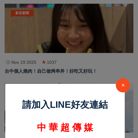
影音新聞
Nov 19 2025
1037
台中個人燒肉！自己做烤串丼！好吃又好玩！
×
最新消息
請加入LINE好友連結
中 華 超 傳 媒