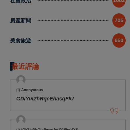
社會政治
1063
房產新聞
705
美食旅遊
650
最近評論
由 Anonymous
GDiYulZhRqeEhasqFlU
由 jOKUtWhOjxBwzsJmXtWhnVXK