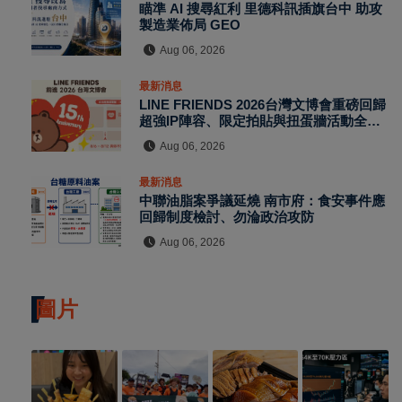
瞄準 AI 搜尋紅利 里德科訊插旗台中 助攻
製造業佈局 GEO
Aug 06, 2026
最新消息
LINE FRIENDS 2026台灣文博會重磅回歸
超強IP陣容、限定拍貼與扭蛋牆活動全公
開
Aug 06, 2026
最新消息
中聯油脂案爭議延燒 南市府：食安事件應
回歸制度檢討、勿淪政治攻防
Aug 06, 2026
圖片