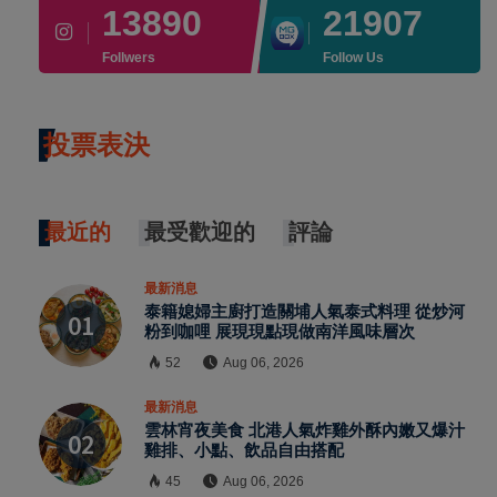
13890
21907
Follwers
Follow Us
投票表決
最近的
最受歡迎的
評論
最新消息
泰籍媳婦主廚打造關埔人氣泰式料理 從炒河
粉到咖哩 展現現點現做南洋風味層次
52
Aug 06, 2026
最新消息
雲林宵夜美食 北港人氣炸雞外酥內嫩又爆汁
雞排、小點、飲品自由搭配
45
Aug 06, 2026