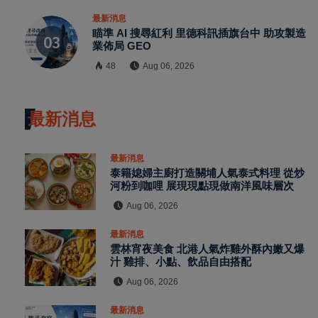
最新消息
瞄準 AI 搜尋紅利 里德科訊插旗台中 助攻製造
業佈局 GEO
48
Aug 06, 2026
最新消息
最新消息
泰籍媳婦主廚打造關埔人氣泰式料理 從炒
河粉到咖哩 展現現點現做南洋風味層次
Aug 06, 2026
最新消息
雲林宵夜美食 北港人氣炸雞外酥內嫩又爆
汁 雞排、小點、飲品自由搭配
Aug 06, 2026
最新消息