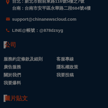
台北 : 新北市館前東路116號5樓之7號
台南 : 台南市安平區永華路二段684號4樓
support@chinanewscloud.com
LINE@帳號：@878dzsyg
公司
服務約定條款及細則
客服專線
廣告服務
隱私權政策
關於我們
我要投稿
我要爆料
圖片貼文