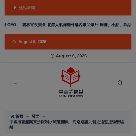
焦點新聞
GEO
雲林宵夜美食 北港人氣炸雞外酥內嫩又爆汁 雞排、小點、飲品自由搭
August 6, 2026
August 6, 2026
首頁
發文
中國海警船闖東沙限制水域遭攔截 海巡巡護九號近迫監控強勢驅
離