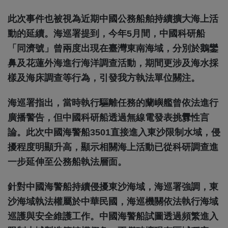
此次事件也被視為近期中國公務船舶持續擴大海上活
動的延續。海巡署提到，今年5月間，中國科研船
「同濟號」曾兩度出現在臺灣東南海域，分別於鵝鑾
鼻及花蓮外海進行海洋調查活動，期間更涉及海水採
樣及海床調查等行為，引發我方執法單位關注。
海巡署指出，當時執行驅離任務的蘭嶼艦曾依法進行
廣播警告，但中國科研船透過無線電發表挑釁性言
論。此次中國海警船3501直接進入東沙限制水域，侵
擾程度明顯升高，顯示相關海上活動已從科研調查進
一步延伸至公務船執法層面。
針對中國海警船持續侵擾東沙海域，海巡署強調，東
沙海域執法權屬於中華民國，海巡機關依法執行海域
巡護與安全維護工作。中國海警船試圖透過頻繁進入