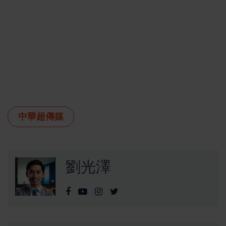
中華超傳媒
劉光澤