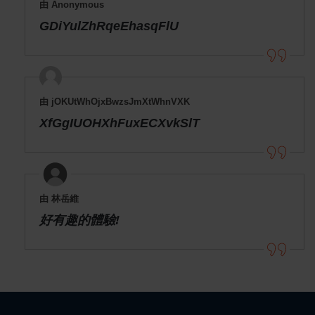
由 Anonymous
GDiYulZhRqeEhasqFlU
由 jOKUtWhOjxBwzsJmXtWhnVXK
XfGgIUOHXhFuxECXvkSlT
由 林岳維
好有趣的體驗!