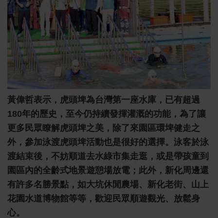
黃偉哲表示，虎頭埤為台灣第一座水庫，已有超過
180年的歷史，至今仍持續發揮灌溉的功能，為了讓
更多民眾瞭解虎頭埤之美，除了來園區環埤健走之
外，參加泳渡虎頭埤活動也是很好的選擇。泳客於泳
渡結束後，不妨順道去水綠市集走逛，或是帶孩童到
園區內的全齡式地景遊憩場放電；此外，新化周邊還
有許多名勝景點，如大坑休閒農場、新化老街、山上
花園水道博物館等等，歡迎民眾順遊觀光、放鬆身
心。