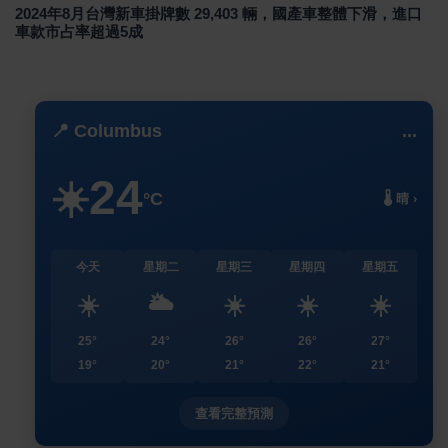
2024年8月台灣新車掛牌數 29,403 輛，國產車整體下滑，進口
車款市占率超過5成
📍 Columbus
...
24
☀️
°C
🌡️ 晴 ›
今天
星期二
星期三
星期四
星期五
☀️
🌥️
☀️
☀️
☀️
25°
24°
26°
26°
27°
19°
20°
21°
22°
21°
查看完整預測