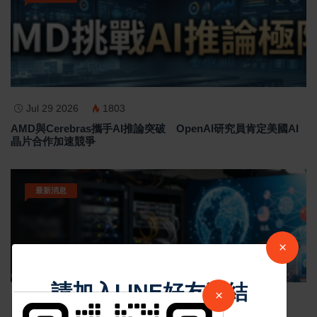
Jul 29 2026
1803
AMD與Cerebras攜手AI推論突破 OpenAI研究員肯定美國AI
晶片合作加速競爭
最新消息
×
請加入LINE好友連結
×
Jul 29 2026
1780