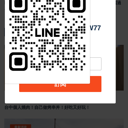
Meta祖克柏談美中AI競爭 反對封鎖中國AI模型 示警美國過
度監管恐削弱競爭力
中 華 超 傳 媒
Https://reurl.cc/adqW77
熱門新聞
影音新聞
訂閱
Nov 19 2025
1036
台中個人燒肉！自己做烤串丼！好吃又好玩！
最新消息