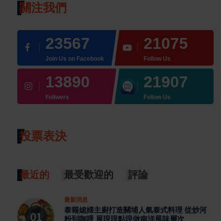
關注我們
23567
21075
Join Us on Facebook
Follow Us
13890
21907
Follwers
Follow Us
投票表決
最近的
最受歡迎的
評論
最新消息
泰籍媳婦主廚打造關埔人氣泰式料理 從炒河
粉到咖哩 展現現點現做南洋風味層次