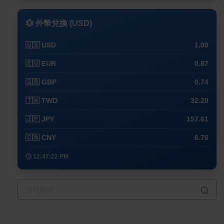
💱 外幣兌換 (USD)
🇺🇸 USD
1.00
🇪🇺 EUR
0.87
🇬🇧 GBP
0.74
🇹🇼 TWD
32.20
🇯🇵 JPY
157.61
🇨🇳 CNY
6.76
🕒 12:47:22 PM