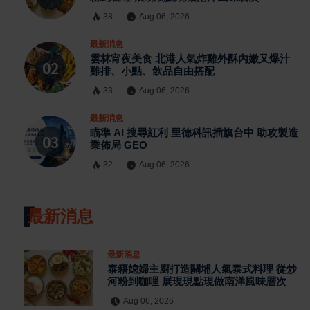
38
Aug 06, 2026
最新消息
雲林宵夜美食 北港人氣炸雞外酥內嫩又爆汁
雞排、小點、飲品自由搭配
33
Aug 06, 2026
最新消息
瞄準 AI 搜尋紅利 里德科訊插旗台中 助攻製造
業佈局 GEO
32
Aug 06, 2026
最新消息
最新消息
泰籍媳婦主廚打造關埔人氣泰式料理 從炒
河粉到咖哩 展現現點現做南洋風味層次
Aug 06, 2026