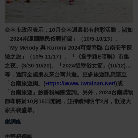
台南市政府表示，10月台南週週都有精彩活動，諸如
「2024南瀛國際民俗藝術節」（10/5-10/13）、
「My Melody 與 Kuromi 2024可愛降臨 台南安平探
險之旅」（10/5-11/17）、「《揣手路ê暗暝》市集
之夜」(8/30-10/20)、「2024後壁俗女節」(10/12)…
等，邀請全國朋友來台南共遊。更多旅遊訊息請至
「台南旅遊網」(
Https://www.twtainan.net/
)或
「台南旅遊」臉書粉絲團查詢。另外，2024台南購物
節即將於10月15日開跑，並持續到明年2月，歡迎大
家共襄盛舉。
彪網媒
中華超傳媒