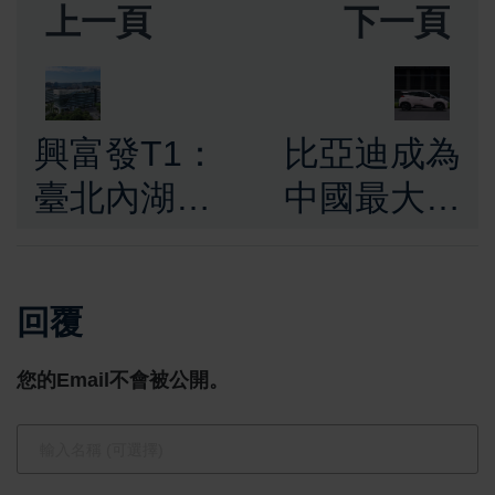
上一頁
下一頁
興富發T1：
比亞迪成為
臺北內湖的
中國最大汽
商業新地
車集團，低
標，地處內
價電動車強
回覆
科、南軟與
勢佔領市場
信義金三角
您的Email不會被公開。
的核心，啟
動AI時代！