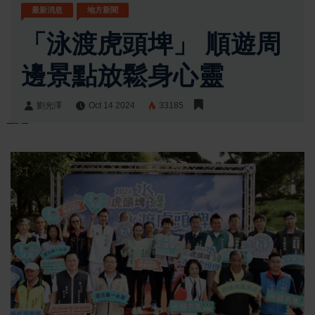
最新消息
地方新聞
「泳渡虎頭埤」 順遊周
邊景點放鬆身心靈
劉光澤
Oct 14 2024
33185
劉光澤
Share: