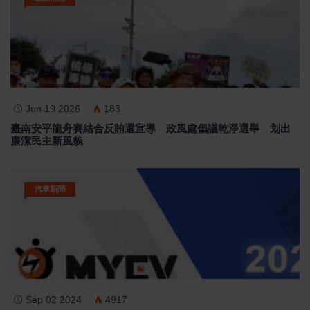
Jun 19 2026
183
臺南安平龍舟賽結合反賄選宣導 政風處倡議乾淨選舉 划出
廉潔民主新風貌
汽車新聞
Sep 02 2024
4917