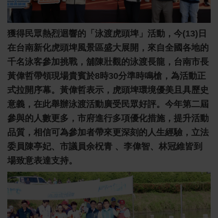
獲得民眾熱烈迴響的「泳渡虎頭埤」活動，今(13)日
在台南新化虎頭埤風景區盛大展開，來自全國各地的
千名泳客參加挑戰，舖陳壯觀的泳渡長龍，台南市長
黃偉哲帶領現場貴賓於8時30分準時鳴槍，為活動正
式拉開序幕。黃偉哲表示，虎頭埤環境優美且具歷史
意義，在此舉辦泳渡活動廣受民眾好評。今年第二屆
參與的人數更多，市府進行多項優化措施，提升活動
品質，相信可為參加者帶來更深刻的人生經驗，立法
委員陳亭妃、市議員余柷青 、李偉智、林冠維皆到
場致意表達支持。