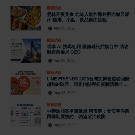
最新消息
雲林宵夜美食 北港人氣炸雞外酥內嫩又爆
汁 雞排、小點、飲品自由搭配
Aug 06, 2026
最新消息
瞄準 AI 搜尋紅利 里德科訊插旗台中 助攻
製造業佈局 GEO
Aug 06, 2026
最新消息
LINE FRIENDS 2026台灣文博會重磅回歸
超強IP陣容、限定拍貼與扭蛋牆活動全公
開
Aug 06, 2026
最新消息
中聯油脂案爭議延燒 南市府：食安事件應
回歸制度檢討、勿淪政治攻防
Aug 06, 2026