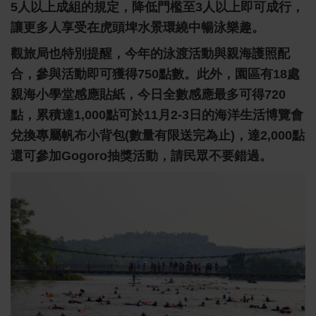
5人以上成組的規定，降低門檻至3人以上即可成行，
讓更多人享受在虎頭埤水景環繞中暢泳樂趣。
觀旅局也特別提醒，今年的泳渡活動與親海護照配
合，參與活動即可獲得750點數。此外，園區有18處
親海小學堂感應貼紙，今日全數感應最多可得720
點，累積達1,000點可於11月2-3日的海洋生活博覽會
兌換專屬帆布小背包(數量有限送完為止)，達2,000點
還可參加Gogoro抽獎活動，請民眾不要錯過。