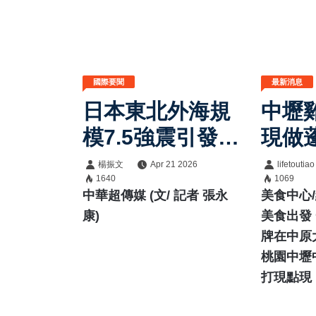
國際要聞
最新消息
日本東北外海規
中壢
模7.5強震引發海
現做
嘯警報 岩手、
與手
楊振文
Apr 21 2026
lifetoutiao
1640
1069
北海道沿岸緊急
生族
中華超傳媒 (文/ 記者 張永
美食中心
撤離
康)
美食出發
牌在中原
桃園中壢
打現點現