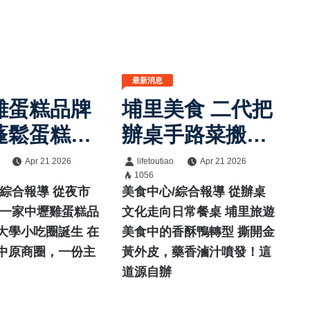
最新消息
雞蛋糕品牌
埔里美食 二代把
訂閱
蓬鬆蛋糕體
辦桌手路菜搬上
工餡 深受學
巡迴餐車 方便外
Apr 21 2026
lifetoutiao
Apr 21 2026
1056
群喜愛
帶功夫香酥鴨
/綜合報導 從夜市
美食中心/綜合報導 從辦桌
 一家中壢雞蛋糕品
文化走向日常餐桌 埔里旅遊
大學小吃圈誕生 在
美食中的香酥鴨轉型 撕開金
中原商圈，一份主
黃外皮，藥香滷汁噴發！這
道源自辦