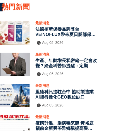
熱門新聞
最新消息
法國植萃保養品牌登台
VEINOFLUX帶來夏日腿部保養
新趨勢
Aug 05, 2026
最新消息
生產、年齡增長私密處一定會改
變？婦產科醫師提醒：定期評估
有助了解自身狀況
Aug 05, 2026
最新消息
里德科訊進駐台中 協助製造業
AI搜尋優化GEO數位缺口
Aug 05, 2026
最新消息
疫情升溫、腸病毒來襲 黃裕庭
籲前金新興苓雅鄉親提高警覺守