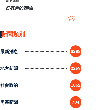
由 林岳維
好有趣的體驗!
新聞類別
最新消息
6398
地方新聞
2258
社會政治
1062
房產新聞
704