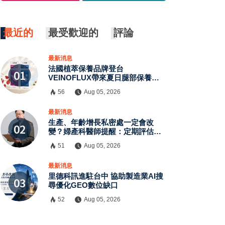
最近的
最受歡迎的
評論
最新消息
法國植萃保養品牌登台
VEINOFLUX帶來夏日腿部保養新
趨勢
56
Aug 05, 2026
×
最新消息
生產、年齡增長私密處一定會改
變？婦產科醫師提醒：定期評估有
助了解自身狀況
51
Aug 05, 2026
最新消息
里德科訊進駐台中 協助製造業AI搜
尋優化GEO數位缺口
52
Aug 05, 2026