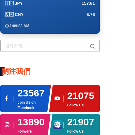
🇯🇵 JPY
157.61
🇨🇳 CNY
6.76
🕒 1:09:08 AM
關注我們
23567
21075
Join Us on
Follow Us
Facebook
13890
21907
Follwers
Follow Us