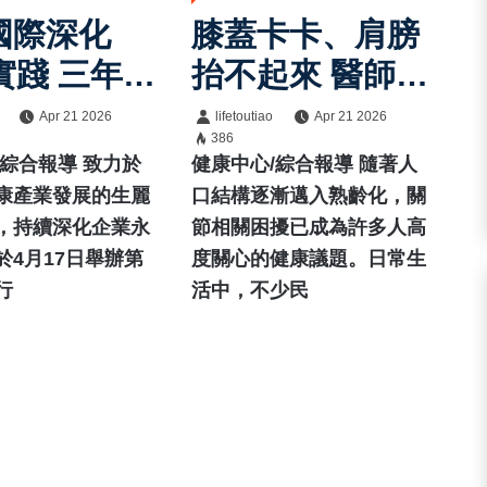
國際深化
膝蓋卡卡、肩膀
實踐 三年淨
抬不起來 醫師鄧
動落實企業
翔駿談熟齡族群
Apr 21 2026
lifetoutiao
Apr 21 2026
386
常見關節困擾與
/綜合報導 致力於
健康中心/綜合報導 隨著人
保養觀念
康產業發展的生麗
口結構逐漸邁入熟齡化，關
，持續深化企業永
節相關困擾已成為許多人高
於4月17日舉辦第
度關心的健康議題。日常生
行
活中，不少民