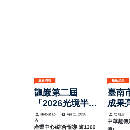
最新消息
最新消息
龍巖第二屆
臺南
「2026光境半程
成果
馬拉松挑戰賽」
哲市
lifetoutiao
Apr 21 2026
曾知遠
393
中華超傳媒
再創佳績 帶動地
建構
產業中心/綜合報導 逾1300
遠)