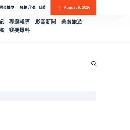
獎
疫情升溫、腸病毒來襲 黃裕庭籲前金新興苓雅鄉親提高警覺守護健康
August 6, 2026
記
專題報導
影音新聞
美食旅遊
稿
我要爆料