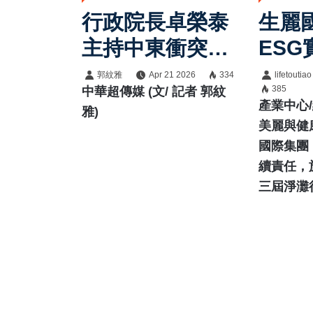
行政院長卓榮泰
生麗
主持中東衝突民
ESG
生安定專案會
灘行
郭紋雅
Apr 21 2026
334
lifetoutiao
385
中華超傳媒 (文/ 記者 郭紋
議 強化供應鏈
責任
產業中心
雅)
媒合與價格監控
美麗與健
國際集團
維持國內民生經
續責任，
濟穩定
三屆淨灘