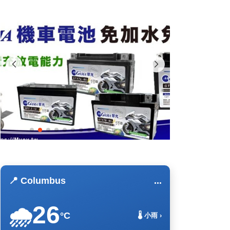
📍 Columbus
...
26
🌧️
°C
🌡️ 小雨 ›