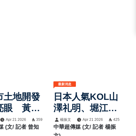
最新消息
市土地開發
日本人氣KOL山
亮眼 黃偉
澤礼明、堀江聖
長強調持續
夏直飛臺南拍
Apr 21 2026
359
楊振文
Apr 21 2026
425
 (文/ 記者 曾知
中華超傳媒 (文/ 記者 楊振
永續宜居新
攝 黃偉哲市長
文)