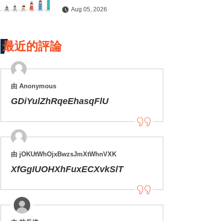
護健康
Aug 05, 2026
最近的評論
由 Anonymous
GDiYulZhRqeEhasqFlU
由 jOKUtWhOjxBwzsJmXtWhnVXK
XfGgIUOHXhFuxECXvkSlT