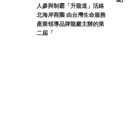
方觀光
城
人參與制霸「升龍道」活絡
北海岸商圈 由台灣生命服務
產業領導品牌龍巖主辦的第
二屆「