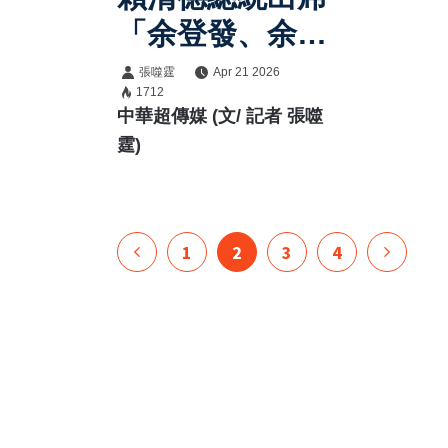
「余登發、余陳
月瑛紀念音樂
張噬霆
Apr 21 2026
1712
會」 重申守護
中華超傳媒 (文/ 記者 張噬
民主不走回頭
霆)
路、提升國防確
保臺灣安全
1
2
3
4