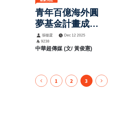
最新消息
青年百億海外圓
夢基金計畫成果
發表 賴清德總
張噬霆
Dec 12 2025
9238
統強調政府將擴
中華超傳媒 (文/ 黃俊憲)
大機會、提升支
持 盼幫助更多
青年勇敢追夢
1
2
3