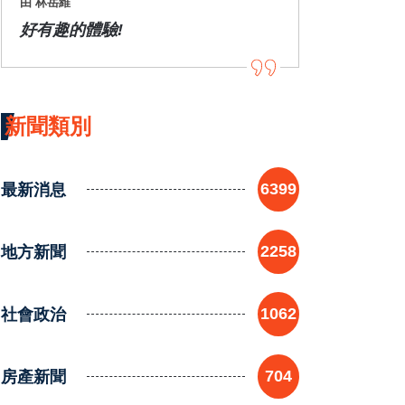
由 林岳維
好有趣的體驗!
新聞類別
最新消息
6399
地方新聞
2258
社會政治
1062
房產新聞
704