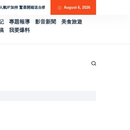
持 驚喜開箱送台積電股票金補財庫
全家推皮克斯主題普渡箱 祭出台積電股票
August 6, 2026
記
專題報導
影音新聞
美食旅遊
稿
我要爆料