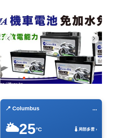
📍 Columbus
...
25
🌥️
°C
🌡️ 局部多雲 ›