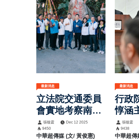
最新消息
最新消息
立法院交通委員
行政
會實地考察南投
惇涵
交通建設 交通
制會
張噬霆
Dec 12 2025
張噬霆
9450
9438
部長陳世凱宣布
用人
中華超傳媒 (文/ 黃俊憲)
中華超傳媒