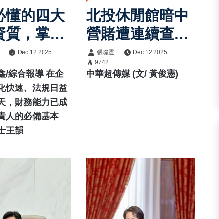
必懂的四大
北投休閒館暗中
資質，掌握
營賭遭連續查
健康經營關
獲 警方第三度
Dec 12 2025
張噬霆
Dec 12 2025
9742
掃蕩後臺北市府
鑫/綜合報導 在企
中華超傳媒 (文/ 黃俊憲)
祭出斷水斷電鐵
化快速、法規日益
天，財務能力已成
腕措施
責人的必備基本
士王韻