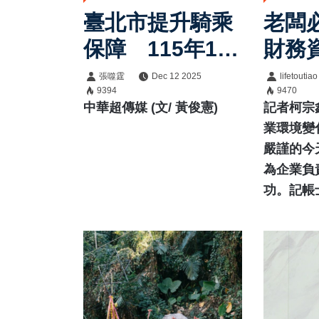
臺北市提升騎乘
老闆
保障 115年1月
財務
1日起YouBike
企業
張噬霆
Dec 12 2025
lifetoutiao
9394
9470
全車種須完成投
鍵
中華超傳媒 (文/ 黃俊憲)
記者柯宗
保傷害險方能租
業環境變
嚴謹的今
借
為企業負
功。記帳