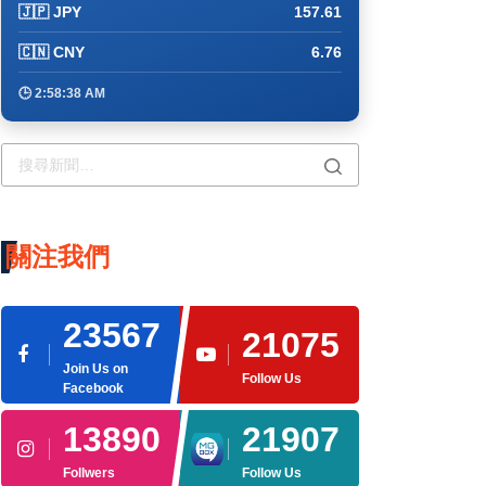
🇯🇵 JPY
157.61
🇨🇳 CNY
6.76
🕒 2:58:49 AM
關注我們
23567
21075
Join Us on
Follow Us
Facebook
13890
21907
Follwers
Follow Us