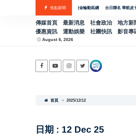
檔逾300點 台積電走弱、電子股資金輪動延續
焦點新聞
台日聯名 華航皮卡丘彩繪機塗裝
傳媒首頁
最新消息
社會政治
地方新
優惠資訊
運動娛樂
社團快訊
影音專
August 6, 2026
首頁
2025/12/12
日期 : 12 Dec 25