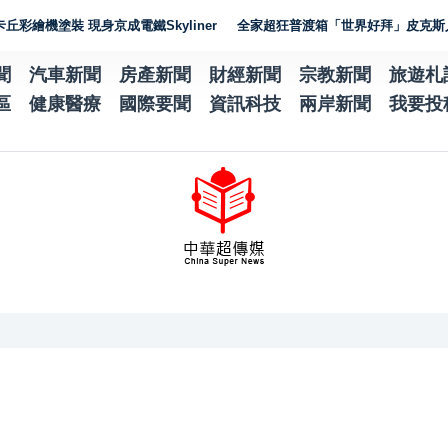
 現身京成電鐵Skyliner
全家超狂普渡箱「世界好拜」皮克斯人氣IP加
聞
汽車新聞
房產新聞
財經新聞
宗教新聞
旅遊札
區
健康醫療
國際要聞
資訊科技
兩岸新聞
我要投