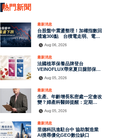
熱門新聞
最新消息
台股盤中震盪整理！加權指數回
檔逾300點 台積電走弱、電子
股資金輪動延續
Aug 06, 2026
最新消息
法國植萃保養品牌登台
VEINOFLUX帶來夏日腿部保養
新趨勢
Aug 05, 2026
最新消息
生產、年齡增長私密處一定會改
變？婦產科醫師提醒：定期評估
有助了解自身狀況
Aug 05, 2026
最新消息
里德科訊進駐台中 協助製造業
AI搜尋優化GEO數位缺口