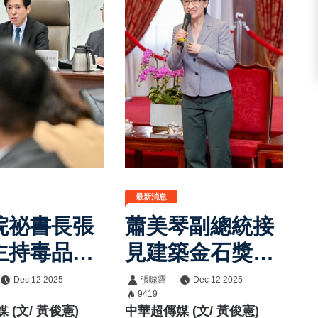
最新消息
院祕書長張
蕭美琴副總統接
主持毒品防
見建築金石獎得
報 強調施
獎企業 盼推動
Dec 12 2025
張噬霆
Dec 12 2025
9419
口數下降、
居住正義、打造
 (文/ 黃俊憲)
中華超傳媒 (文/ 黃俊憲)