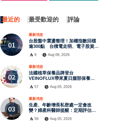
最近的
最受歡迎的
評論
最新消息
台股盤中震盪整理！加權指數回檔
逾300點 台積電走弱、電子股資金
輪動延續
9
Aug 06, 2026
×
最新消息
法國植萃保養品牌登台
VEINOFLUX帶來夏日腿部保養新
趨勢
57
Aug 05, 2026
最新消息
生產、年齡增長私密處一定會改
變？婦產科醫師提醒：定期評估有
助了解自身狀況
56
Aug 05, 2026