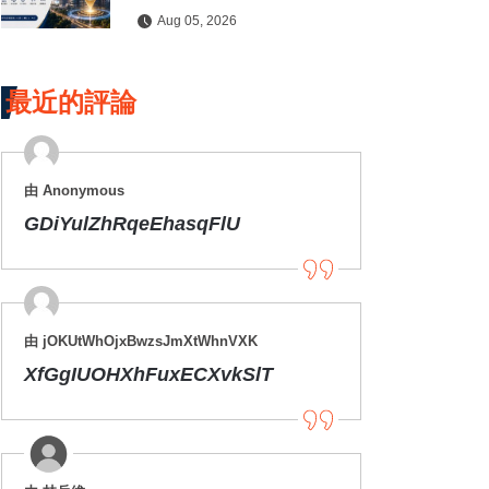
Aug 05, 2026
最近的評論
由 Anonymous
GDiYulZhRqeEhasqFlU
由 jOKUtWhOjxBwzsJmXtWhnVXK
XfGgIUOHXhFuxECXvkSlT