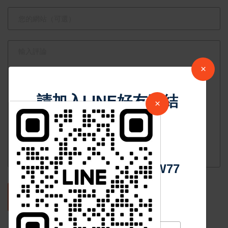
×
請加入LINE好友連結
×
中 華 超 傳 媒
Https://reurl.cc/adqW77
發表評論