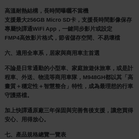
高溫耐熱結構，長時間曝曬不當機
支援最大256GB Micro SD卡，支援長時間影像保存
專屬快譯通WiFi App，一鍵同步影片或設定
FMP4高效影片格式，節省儲存空間、不易壞檔
六、適用全車系，居家與商用車主首選
不論是日常通勤的小型車、家庭旅遊休旅車，或是計
程車、外送、物流等商用車隊，M948GH都以其「高
畫質＋穩定性＋智慧整合」特性，成為最理想的行車
守護搭檔。
加上快譯通原廠三年保固與完善售後支援，讓您買得
安心、用得放心。
七、產品規格總覽一覽表