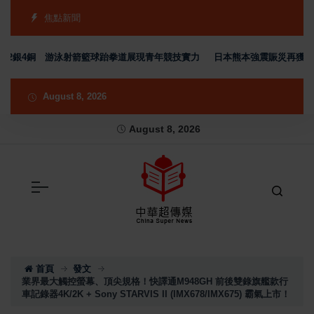
焦點新聞
2銀4銅 游泳射箭籃球跆拳道展現青年競技實力
日本熊本強震賑災再獲支持 
August 8, 2026
August 8, 2026
首頁
發文
業界最大觸控螢幕、頂尖規格！快譯通M948GH 前後雙錄旗艦款行
車記錄器4K/2K + Sony STARVIS II (IMX678/IMX675) 霸氣上市！