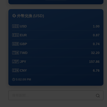
💱 外幣兌換 (USD)
🇺🇸 USD
1.00
🇪🇺 EUR
0.87
🇬🇧 GBP
0.74
🇹🇼 TWD
32.20
🇯🇵 JPY
157.86
🇨🇳 CNY
6.76
🕒 5:02:09 PM