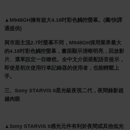
▲M948GH擁有超大4.18吋彩色觸控螢幕。(圖/快譯
通提供)
與市面主流2.7吋螢幕不同，M948GH採用業界最大
的4.18吋彩色觸控螢幕，畫面顯示清晰明亮，回放影
片、選單設定一目瞭然。全中文介面搭配語音提示，
即使是初次使用行車記錄器的使用者，也能輕鬆上
手。
三、Sony STARVIS II星光級夜視二代，夜間錄影超
越肉眼
▲Sony STARVIS II感光元件有利於夜間或其他低光