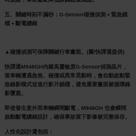
五、關鍵時刻不漏秒：G-Sensor碰撞偵測＋緊急鎖
檔＋斷電續錄
▲碰撞偵測可保障關鍵行車畫面。(圖/快譯通提供)
快譯通M948GH內建高靈敏度G-Sensor偵測晶片，
當車輛遭遇急煞、碰撞或異常晃動時，會自動啟動緊
急錄影模式並進行影片鎖檔，避免重要畫面被循環錄
影覆蓋。
即使發生意外而車輛瞬間斷電，M948GH 也會瞬間
啟動斷電續錄設計，確保事故當下影像被完整保存。
人性化設計還包括：