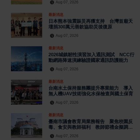
Aug 07, 2026
最新消息
日本熊本強震賑災再獲支持 台灣首廟天
壇捐300萬元善款協助災後復原
Aug 07, 2026
最新消息
2026城鎮韌性演習加入通訊測試 NCC行
動網路降速演練驗證國家通訊防護能力
Aug 07, 2026
最新消息
台南水土保持服務團提升專業能力 導入
無人機UAV技術強化水保檢查與國土保育
Aug 07, 2026
最新消息
臺南市議會教育局業務報告 聚焦校園反
毒、食安與教師福利 教師節禮金擬調升
至千元
Aug 07, 2026