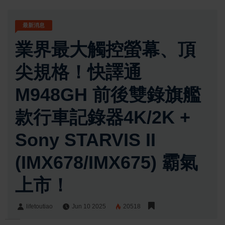
最新消息
業界最大觸控螢幕、頂
尖規格！快譯通
M948GH 前後雙錄旗艦
款行車記錄器4K/2K +
Sony STARVIS II
(IMX678/IMX675) 霸氣
上市！
lifetoutiao
Jun 10 2025
20518
lifetoutiao
Share: