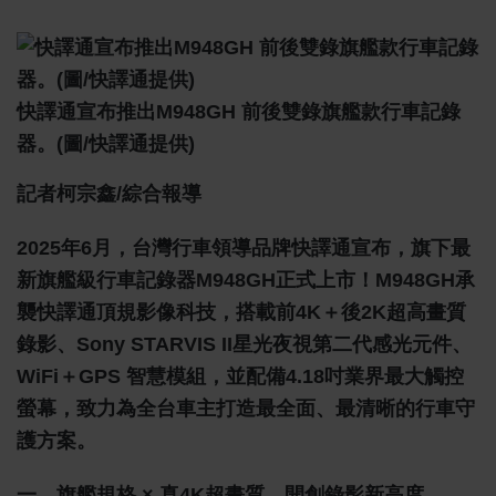
快譯通宣布推出M948GH 前後雙錄旗艦款行車記錄
器。(圖/快譯通提供)
記者柯宗鑫/綜合報導
2025年6月，台灣行車領導品牌快譯通宣布，旗下最
新旗艦級行車記錄器M948GH正式上市！M948GH承
襲快譯通頂規影像科技，搭載前4K＋後2K超高畫質
錄影、Sony STARVIS II星光夜視第二代感光元件、
WiFi＋GPS 智慧模組，並配備4.18吋業界最大觸控
螢幕，致力為全台車主打造最全面、最清晰的行車守
護方案。
一、旗艦規格 × 真4K超畫質，開創錄影新高度