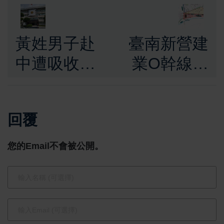
黃姓男子赴
臺南新營建
中遭吸收涉
業O幹線雨
違國安法
水下水道動
法務部調查
工 打造分
回覆
局查獲共諜
洪導流新模
網5人起訴
式 強化排水
您的Email不會被公開。
抗淹能力