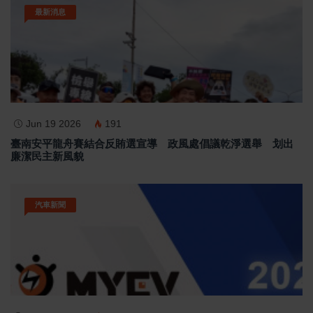
最新消息
Jun 19 2026
191
臺南安平龍舟賽結合反賄選宣導 政風處倡議乾淨選舉 划出
廉潔民主新風貌
汽車新聞