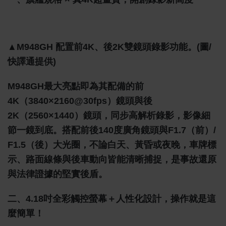
▲M948GH 配置前4K、後2K雙鏡頭錄影功能。(圖/
快譯通提供)
M948GH最大亮點即為其配備的前
4K（3840×2160@30fps）鏡頭與後
2K（2560×1440）鏡頭，同步高解析錄影，影像細
節一鏡到底。搭配前後140度廣角鏡頭與F1.7（前）/
F1.5（後）大光圈，不論白天、黃昏或夜晚，車牌標
示、路面線條與後車動向皆能清晰捕捉，是事故還原
與法律證據的堅實後盾。
二、4.18吋全彩觸控螢幕＋人性化設計，操作就是這
麼簡單！