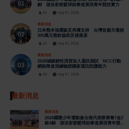
銅 游泳射箭籃球跆拳道展現青年競技實力
53
Aug 07, 2026
最新消息
日本熊本強震賑災再獲支持 台灣首廟天壇捐
300萬元善款協助災後復原
53
Aug 07, 2026
最新消息
2026城鎮韌性演習加入通訊測試 NCC行動
網路降速演練驗證國家通訊防護能力
60
Aug 07, 2026
最新消息
最新消息
2026國際少年運動會台南代表隊勇奪7金2
銀4銅 游泳射箭籃球跆拳道展現青年競技
實力