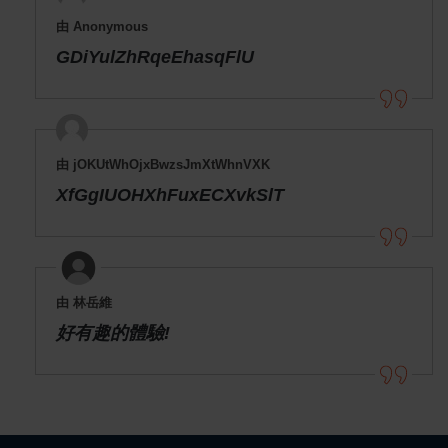
由 Anonymous
GDiYulZhRqeEhasqFlU
由 jOKUtWhOjxBwzsJmXtWhnVXK
XfGgIUOHXhFuxECXvkSlT
由 林岳維
好有趣的體驗!