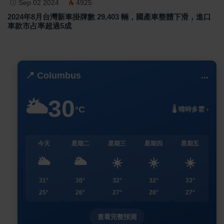
Sep 02 2024
4925
2024年8月台灣新車掛牌數 29,403 輛，國產車整體下滑，進口
車款市占率超過5成
📍 Columbus
...
30
🌥️
°C
🌡️ 晴時多雲 ›
今天
星期二
星期三
星期四
星期五
🌥️
🌥️
☀️
☀️
☀️
31°
30°
32°
32°
33°
25°
26°
27°
28°
27°
查看完整預測